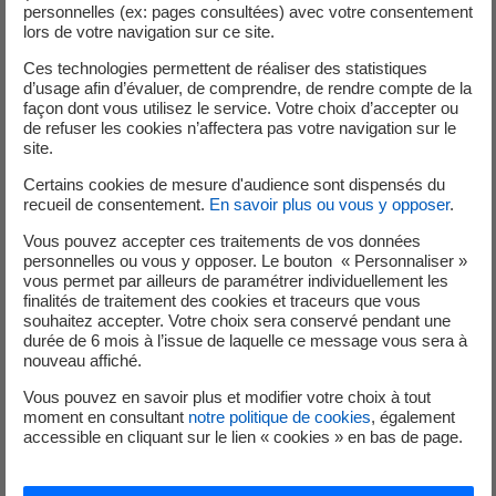
personnelles (ex: pages consultées) avec votre consentement
lors de votre navigation sur ce site.
DOCUMENTS DU COMITE DE CONCERTATION
Ces technologies permettent de réaliser des statistiques
DU 10 OCTOBRE 2022
d’usage afin d’évaluer, de comprendre, de rendre compte de la
façon dont vous utilisez le service. Votre choix d’accepter ou
de refuser les cookies n’affectera pas votre navigation sur le
site.
Certains cookies de mesure d'audience sont dispensés du
recueil de consentement.
En savoir plus ou vous y opposer
.
DOCUMENTS DU COMITE DE CONCERTATION
Vous pouvez accepter ces traitements de vos données
DU 27 JUIN 2022
personnelles ou vous y opposer. Le bouton « Personnaliser »
vous permet par ailleurs de paramétrer individuellement les
finalités de traitement des cookies et traceurs que vous
souhaitez accepter. Votre choix sera conservé pendant une
durée de 6 mois à l’issue de laquelle ce message vous sera à
nouveau affiché.
Vous pouvez en savoir plus et modifier votre choix à tout
DOCUMENTS DU COMITE DE CONCERTATION
moment en consultant
notre politique de cookies
, également
DU 7 MARS 2022
accessible en cliquant sur le lien « cookies » en bas de page.