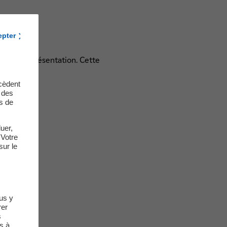
epter
 fins de présentation. Cette
cèdent
t des
s de
uer,
 Votre
sur le
us y
rer
s
s à