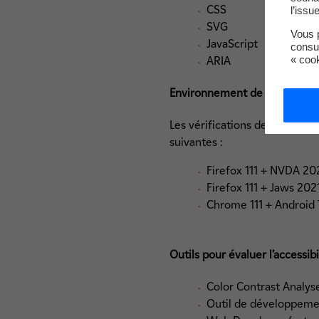
CSS
l’issu
SVG
Vous p
JavaScript
consu
« coo
ARIA
Environnement de test
Les vérifications de restitut
suivantes :
Firefox 111 + NVDA 20
Firefox 111 + Jaws 2021
Chrome 111 + Android 
Outils pour évaluer l’accessibi
Color Contrast Analys
Outil de développeme