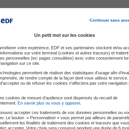
mes :
Continuer sans acc
l, si nécessaire, compatible avec les technologies d’assistance
eb, les balises ne doivent pas être utilisées uniquement à des
Un petit mot sur les cookies
tée ?
améliorer votre expérience, EDF et ses partenaires stockent et/ou ac
informations sur votre terminal (cookies et autres traceurs) et traiten
es personnelles (ex: pages consultées) avec votre consentement lor
tion d’accessibilité
navigation sur ce site.
chnologies permettent de réaliser des statistiques d’usage afin d’éval
 des cookies « TrustCommander ».
prendre, de rendre compte de la façon dont vous utilisez le service.
d’accepter ou de refuser les cookies n’affectera pas votre navigation 
claration d’accessibilité
ins cookies de mesure d'audience sont dispensés du recueil de
ie le 06/10/2023.
ntement.
En savoir plus ou vous y opposer
.
pouvez accepter ces traitements de vos données personnelles ou vo
réalisation du site
er. Le bouton « Personnaliser » vous permet par ailleurs de paramét
duellement les finalités de traitement des cookies et traceurs que vou
itez accepter. Votre choix sera conservé pendant une durée de 6 moi