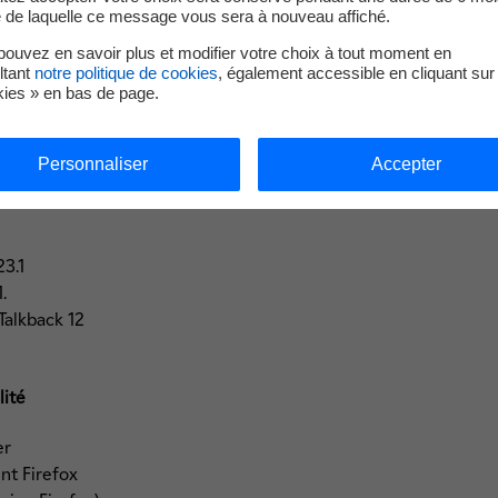
e de laquelle ce message vous sera à nouveau affiché.
ouvez en savoir plus et modifier votre choix à tout moment en
ltant
notre politique de cookies
, également accessible en cliquant sur 
kies » en bas de page.
Personnaliser
Accepter
ion de contenus ont été réalisées avec les combinaisons de navig
23.1
.
Talkback 12
lité
er
nt Firefox