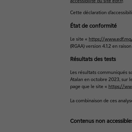
accessibilité du site edf.fr
.
Cette déclaration d’accessibil
État de conformité
Le site «
https://www.edf.mq
(RGAA) version 4.1.2 en rais
Résultats des tests
Les résultats communiqués sont
Atalan en octobre 2023, sur l
page que le site «
https://ww
La combinaison de ces analys
Contenus non accessible