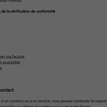
ion Firefox)
et de la vérification de conformité
yer ma facture
et accessible
ge
contact
er à un contenu ou à un service, vous pouvez contacter le respon
accessible ou obtenir le contenu sous une autre forme.