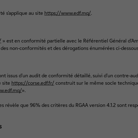
ité s’applique au site
https://www.edf.mq/
.
/
» est en conformité partielle avec le Référentiel Général d’Amé
on des non-conformités et des dérogations énumérées ci-dessous
 issus d’un audit de conformité détaillé, suivi d’un contre-audit
e site
https://corse.edf.fr/
construit sur le même socle techniq
w.edf.mq/
».
es révèle que 96% des critères du RGAA version 4.1.2 sont resp
s