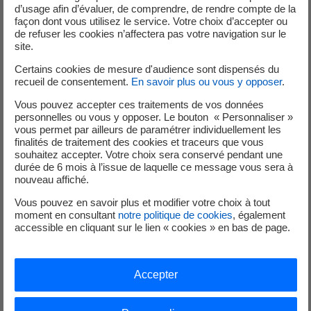
puissance supérieure à 36 kVA
d’usage afin d’évaluer, de comprendre, de rendre compte de la
façon dont vous utilisez le service. Votre choix d’accepter ou
de refuser les cookies n’affectera pas votre navigation sur le
site.
Convention de raccordement
Certains cookies de mesure d'audience sont dispensés du
Contrat d'accès au réseau
recueil de consentement.
En savoir plus ou vous y opposer
.
Réalisation sous mandat des travaux de raccordement
Vous pouvez accepter ces traitements de vos données
Modèle de mandat de représentation pour le
personnelles ou vous y opposer. Le bouton « Personnaliser »
raccordement d’un ou plusieurs sites au RPD​
vous permet par ailleurs de paramétrer individuellement les
finalités de traitement des cookies et traceurs que vous
souhaitez accepter. Votre choix sera conservé pendant une
durée de 6 mois à l’issue de laquelle ce message vous sera à
Installations raccordées en HTA
nouveau affiché.
Vous pouvez en savoir plus et modifier votre choix à tout
moment en consultant
notre politique de cookies
, également
accessible en cliquant sur le lien « cookies » en bas de page.
Convention de raccordement
Contrat d'accès au réseau
Réalisation sous mandat des travaux de raccordement
Accepter
Modèle de mandat de représentation pour le
raccordement d’un ou plusieurs sites au RPD​