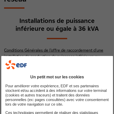
Installations de puissance
inférieure ou égale à 36 kVA
Conditions Générales de l’offre de raccordement d’une
installation de production de puissance inférieure ou
égale à 36 kVA
Contrat de raccordement d'accès et d'exploitation (CRAE)
Réalisation sous mandat des travaux de raccordement
Un petit mot sur les cookies
Modèle de mandat de représentation pour le
Pour améliorer votre expérience, EDF et ses partenaires
raccordement d’un ou plusieurs sites au RPD​
stockent et/ou accèdent à des informations sur votre terminal
(cookies et autres traceurs) et traitent des données
personnelles (ex: pages consultées) avec votre consentement
lors de votre navigation sur ce site.
Installations raccordées en BT de
Ces technologies permettent de réaliser des statistiques