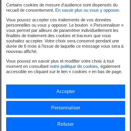
Certains cookies de mesure d'audience sont dispensés du
recueil de consentement.
En savoir plus ou vous y opposer
.
Vous pouvez accepter ces traitements de vos données
personnelles ou vous y opposer. Le bouton « Personnaliser »
vous permet par ailleurs de paramétrer individuellement les
finalités de traitement des cookies et traceurs que vous
souhaitez accepter. Votre choix sera conservé pendant une
durée de 6 mois à l’issue de laquelle ce message vous sera à
nouveau affiché.
Vous pouvez en savoir plus et modifier votre choix à tout
moment en consultant
notre politique de cookies
, également
* Moyenne calculée selon les différents gabarits de
accessible en cliquant sur le lien « cookies » en bas de page.
véhicules électriques, ces valeurs peuvent évoluer en
fonction de la capacité de la batterie, de la puissance de
charge, du rendement de charge et de la consommation
Accepter
du véhicule.
Personnaliser
Améliorez votre confort et
Refuser
faites des économies