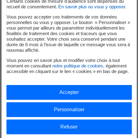
Certains cookies de mesure d'audience sont dispensés du
recueil de consentement.
En savoir plus ou vous y opposer
.
Vous pouvez accepter ces traitements de vos données
personnelles ou vous y opposer. Le bouton « Personnaliser »
vous permet par ailleurs de paramétrer individuellement les
finalités de traitement des cookies et traceurs que vous
Arrêtez de choisir entre confort et économie
souhaitez accepter. Votre choix sera conservé pendant une
durée de 6 mois à l’issue de laquelle ce message vous sera à
Bénéficiez de nos conseils et de nos offres
Agir Plus
pour améliorer
nouveau affiché.
votre confort tout en faisant des économies d’énergie.
Vous pouvez en savoir plus et modifier votre choix à tout
moment en consultant
notre politique de cookies
, également
accessible en cliquant sur le lien « cookies » en bas de page.
#ACCOMPAGNER
Accepter
Personnaliser
Refuser
Ne surmontez plus seul les moments difficiles