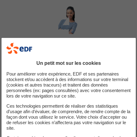
Payez chaque mois
le juste prix
Un petit mot sur les cookies
Grâce au Conseil Juste Prix, nous définissons ensemble
Pour améliorer votre expérience, EDF et ses partenaires
gratuitement la mensualité la mieux adaptée à vos besoins. Nous
stockent et/ou accèdent à des informations sur votre terminal
garantissons la justesse du relevé de compteur que vous pouvez
(cookies et autres traceurs) et traitent des données
personnelles (ex: pages consultées) avec votre consentement
nous transmettre par
l’application EDF DOM & Corse
,
internet
ou
lors de votre navigation sur ce site.
téléphone.
Ces technologies permettent de réaliser des statistiques
d’usage afin d’évaluer, de comprendre, de rendre compte de la
façon dont vous utilisez le service. Votre choix d’accepter ou
#AIDER
de refuser les cookies n’affectera pas votre navigation sur le
site.