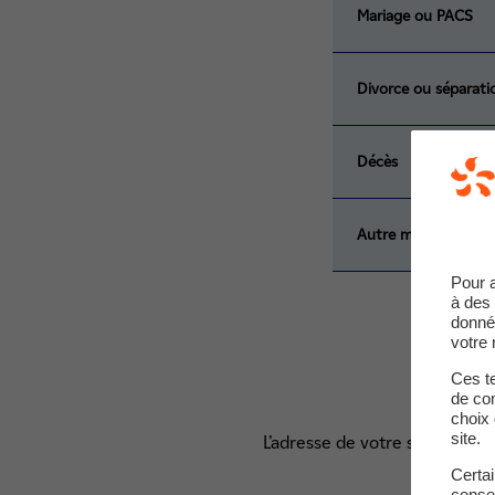
Mariage ou PACS
Divorce ou séparati
Décès
Autre motif
Pour 
à des 
donné
votre 
Ces te
de com
choix 
site.
L’adresse de votre service cli
Certa
conse