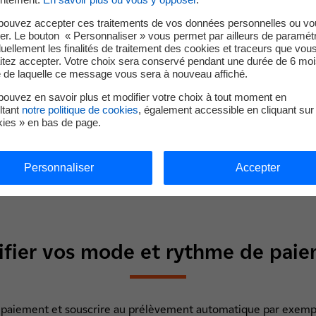
pouvez accepter ces traitements de vos données personnelles ou vo
odifier vos coordonnées bancair
er. Le bouton « Personnaliser » vous permet par ailleurs de paramét
duellement les finalités de traitement des cookies et traceurs que vou
itez accepter. Votre choix sera conservé pendant une durée de 6 moi
e de laquelle ce message vous sera à nouveau affiché.
 bancaires, rendez-vous dans votre Espace Client, à la rubrique
ouvez en savoir plus et modifier votre choix à tout moment en
es coordonnées ».
ltant
notre politique de cookies
, également accessible en cliquant sur 
kies » en bas de page.
Personnaliser
Accepter
Connectez-vous
fier vos mode et rythme de pai
 paiement et souscrire au prélèvement automatique par exempl