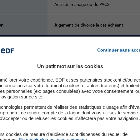
Acte de mariage ou de PACS
on
Jugement de divorce le cas échéant
Avis de décès
Continuer sans acc
Un petit mot sur les cookies
Tout document attestant la modification 
améliorer votre expérience, EDF et ses partenaires stockent et/ou ac
informations sur votre terminal (cookies et autres traceurs) et traiten
es personnelles (ex: pages consultées) avec votre consentement lor
navigation sur ce site.
chnologies permettent de réaliser des statistiques d’usage afin d’éval
prendre, de rendre compte de la façon dont vous utilisez le service.
d’accepter ou de refuser les cookies n’affectera pas votre navigation 
ent figure sur votre facture EDF.
ins cookies de mesure d'audience sont dispensés du recueil de
ntement.
En savoir plus ou vous y opposer
.