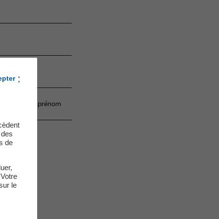
epter
du nom ou du prénom
cèdent
t des
s de
uer,
 Votre
sur le