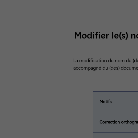
Modifier le(s) n
La modification du nom du (des
accompagné du (des) document
Motifs
Correction orthogr