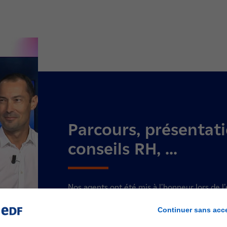
Parcours, présentati
conseils RH, ...
Nos agents ont été mis à l'honneur lors de l
télévision ViàATV consacrée aux métiers de l
Continuer sans acc
En plateau, Olivier Flambard, directeur régi