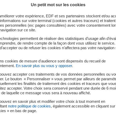
Retrouvez nos offres d'emploi sur le site :
ht
Un petit mot sur les cookies
améliorer votre expérience, EDF et ses partenaires stockent et/ou ac
informations sur votre terminal (cookies et autres traceurs) et traiten
es personnelles (ex: pages consultées) avec votre consentement lor
navigation sur ce site.
chnologies permettent de réaliser des statistiques d’usage afin d’éval
prendre, de rendre compte de la façon dont vous utilisez le service.
d’accepter ou de refuser les cookies n’affectera pas votre navigation 
ins cookies de mesure d'audience sont dispensés du recueil de
ntement.
En savoir plus ou vous y opposer
.
pouvez accepter ces traitements de vos données personnelles ou vo
er. Le bouton « Personnaliser » vous permet par ailleurs de paramét
duellement les finalités de traitement des cookies et traceurs que vou
itez accepter. Votre choix sera conservé pendant une durée de 6 moi
e de laquelle ce message vous sera à nouveau affiché.
#Echos Métiers sur 
ouvez en savoir plus et modifier votre choix à tout moment en
télévision ViàATV c
ltant
notre politique de cookies
, également accessible en cliquant sur 
kies » en bas de page.
de la productions d'