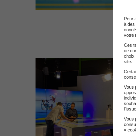
Pour 
à des 
donné
votre 
Ces te
de com
choix 
site.
Certa
conse
Vous 
oppos
indivi
souha
l’issu
Vous p
consu
« coo