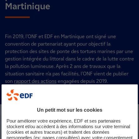
Martinique
Fin 2019, l’ONF et EDF en Martinique ont signé une
convention de partenariat ayant pour objectif la
protection des sites de ponte des tortues marines par une
gestion intégrée du littoral dans le cadre de la lutte contre
la pollution lumineuse. Après 2 ans de travaux que la
situation sanitaire n’a pas facilités, l’ONF vient de publier
son
rapport des actions
engagées depuis 2019.
Un petit mot sur les cookies
Pour améliorer votre expérience, EDF et ses partenaires
stockent et/ou accèdent à des informations sur votre terminal
(cookies et autres traceurs) et traitent des données
personnelles (ex: pages consultées) avec votre consentement