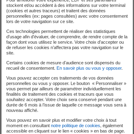
continu.
stockent et/ou accèdent à des informations sur votre terminal
(cookies et autres traceurs) et traitent des données
personnelles (ex: pages consultées) avec votre consentement
Les travaux de EDF en Martinique sont indispensables pour
lors de votre navigation sur ce site.
la sécurité d’alimentation électrique
Ces technologies permettent de réaliser des statistiques
du territoire. Ils visent à remplacer
un câble électrique
d’usage afin d’évaluer, de comprendre, de rendre compte de la
haute tension aérien par un nouveau
façon dont vous utilisez le service. Votre choix d’accepter ou
de refuser les cookies n’affectera pas votre navigation sur le
câble souterrain sur une portion de 3km.
site.
Certains cookies de mesure d'audience sont dispensés du
EDF, et ses prestataires, et la CTM, s’engagent à libérer
la
recueil de consentement.
En savoir plus ou vous y opposer
.
voie le plus vite que possible
, tout en
Vous pouvez accepter ces traitements de vos données
assurant la sécurité des usagers et des travailleurs sur site.
personnelles ou vous y opposer. Le bouton « Personnaliser »
vous permet par ailleurs de paramétrer individuellement les
finalités de traitement des cookies et traceurs que vous
souhaitez accepter. Votre choix sera conservé pendant une
Nous remercions les usagers pour leur compréhension et
durée de 6 mois à l’issue de laquelle ce message vous sera à
leur patience durant cette période.
nouveau affiché.
Vous pouvez en savoir plus et modifier votre choix à tout
moment en consultant
notre politique de cookies
, également
Télécharger le communiqué de
accessible en cliquant sur le lien « cookies » en bas de page.