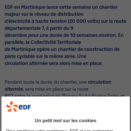
EDF en Martinique lance cette semaine un chantier
majeur sur le réseau de distribution
d’électricité à haute tension (20 000 volts) sur la route
départementale 7, à partir du 9
décembre pour une durée de 10 semaines environ. En
parallèle, la Collectivité Territoriale
de Martinique opère un chantier de construction de
piste cyclable sur la même zone. Une
circulation alternée sera alors mise en place.
Pendant toute la durée du chantier, une
circulation
alternée
, sera mise en place sur la route
RD7 entre le rond-point de l’Espace Sud à Rivière-Salée et
le rond-point de Mangofil aux Trois-
Ilets. Du 9 au 15 décembre, la circulation sera alternée
uniquement en semaine de 5h à 16h, puis
Un petit mot sur les cookies
à partir du 15 décembre et jusqu’à fin mars, elle le sera en
Pour améliorer votre expérience, EDF et ses partenaires