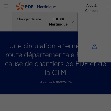
Aide &
Martinique
Menu
Contact
Changer de site
EDF en
:
Martinique
Une circulation alternée sur la
route départementale RD7 pour
cause de chantiers de EDF et de
la CTM
Mis à jour le 06/12/2024