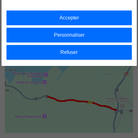
presse
Accepter
CP_EDF et CTM_circulation alternée RD7.pdf
Personnaliser
PDF - 169,11 Ko
Refuser