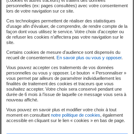
(cookies et autres traceurs) et traitent des données
personnelles (ex: pages consultées) avec votre consentement
Les candidatures, ouvertes de février à mai 2025, ont
lors de votre navigation sur ce site.
permis de faire émerger des projets innovants, concrets
et directement applicables sur le terrain, illustrant le
Ces technologies permettent de réaliser des statistiques
d’usage afin d’évaluer, de comprendre, de rendre compte de la
dynamisme de l’écosystème entrepreneurial local.
façon dont vous utilisez le service. Votre choix d’accepter ou
de refuser les cookies n’affectera pas votre navigation sur le
Les lauréats de l’édition 2025-2026
site.
•
Lauréat NOULA
(Martinique)
Certains cookies de mesure d'audience sont dispensés du
recueil de consentement.
En savoir plus ou vous y opposer
.
Présenté par Yahia HAJJI et Anthony LAHOURNAT, NOULA
propose une solution de covoiturage instantané basée sur
Vous pouvez accepter ces traitements de vos données
personnelles ou vous y opposer. Le bouton « Personnaliser »
une intelligence artificielle conversationnelle accessible
vous permet par ailleurs de paramétrer individuellement les
via WhatsApp, pensée pour les territoires à faible offre de
finalités de traitement des cookies et traceurs que vous
transports collectifs.
souhaitez accepter. Votre choix sera conservé pendant une
durée de 6 mois à l’issue de laquelle ce message vous sera à
•
Lauréat LEILA
(Guyane)
nouveau affiché.
Présenté par Anthony LEVEILLE et Laurence ALLAMEL, LEILA
Vous pouvez en savoir plus et modifier votre choix à tout
est une application mobile dédiée à la sécurité des
moment en consultant
notre politique de cookies
, également
accessible en cliquant sur le lien « cookies » en bas de page.
interventions, fonctionnant hors connexion et adaptée
aux zones à faible couverture réseau. Elle permet de