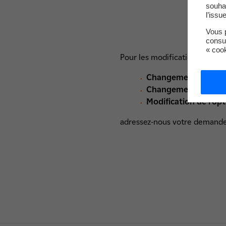
souha
l’issu
Vous p
consu
« coo
Pour les modifications suivant
Changement de nom 
Changement de pui
Modification de l’opt
adressez-nous votre demande à