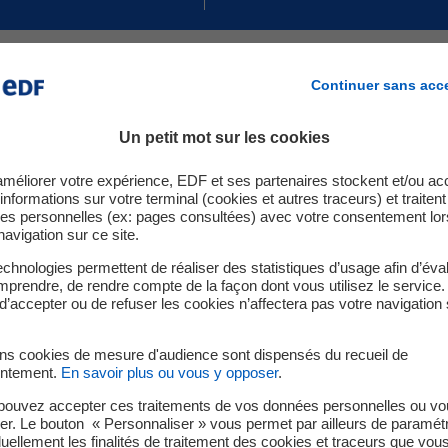
treprise a changé ? Vous souhaitez modifier votre cont
Continuer sans acc
Un petit mot sur les cookies
us pouvez modifier directement en ligne :
améliorer votre expérience, EDF et ses partenaires stockent et/ou ac
informations sur votre terminal (cookies et autres traceurs) et traiten
ntact
es personnelles (ex: pages consultées) avec votre consentement lor
navigation sur ce site.
chnologies permettent de réaliser des statistiques d’usage afin d’éval
prendre, de rendre compte de la façon dont vous utilisez le service.
cturation
d’accepter ou de refuser les cookies n’affectera pas votre navigation 
ires
ins cookies de mesure d'audience sont dispensés du recueil de
ntement.
En savoir plus ou vous y opposer
.
pouvez accepter ces traitements de vos données personnelles ou vo
er. Le bouton « Personnaliser » vous permet par ailleurs de paramét
duellement les finalités de traitement des cookies et traceurs que vou