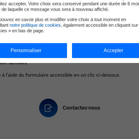
Connectez-vous
itez accepter. Votre choix sera conservé pendant une durée de 6 moi
e de laquelle ce message vous sera à nouveau affiché.
ouvez en savoir plus et modifier votre choix à tout moment en
ltant
notre politique de cookies
, également accessible en cliquant sur 
kies » en bas de page.
es :
du titulaire
Personnaliser
Accepter
ssance
ion tarifaire
 l'aide du formulaire accessible en un clic ci-dessous
Contactez-nous