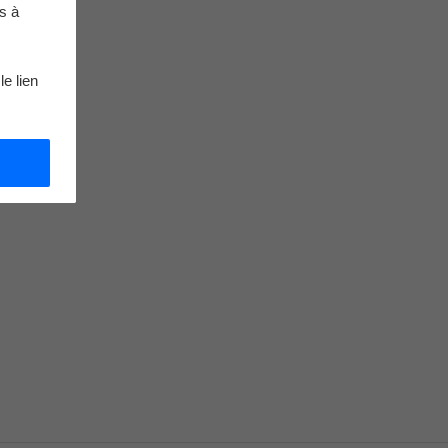
s à
le lien